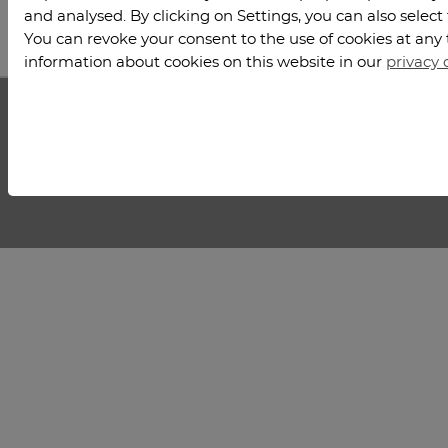
Previous
1
2
3
4
5
6
7
8
and analysed. By clicking on Settings, you can also select
zusammen. In Anwesenheit der
niedersächsischen Wissenschaftsministerin
You can revoke your consent to the use of cookies at any 
Professor Johanna Wanka wurde das
information about cookies on this website in our
privacy 
gemeinsame Simulationswissenschaftliche
Zentrum (SWZ) der beiden Hochschulen am 11.
Januar offiziell eröffnet.
SWZ is a common interdisciplinary research facility in simulation
science of