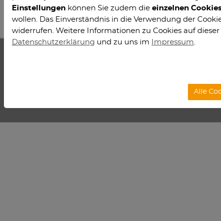
Vorherige
1
2
3
4
5
6
7
8
Einstellungen
können Sie zudem die
einzelnen Cookie
zusammen. In Anwesenheit der
niedersächsischen Wissenschaftsministerin
wollen. Das Einverständnis in die Verwendung der Cookies
Professor Johanna Wanka wurde das
widerrufen. Weitere Informationen zu Cookies auf dieser
gemeinsame Simulationswissenschaftliche
Datenschutzerklärung
und zu uns im
Impressum
.
Zentrum (SWZ) der beiden Hochschulen am 11.
Januar offiziell eröffnet.
Das SWZ ist eine gemeinsame Forschungseinrichtung der
Universitäten
Alle Co