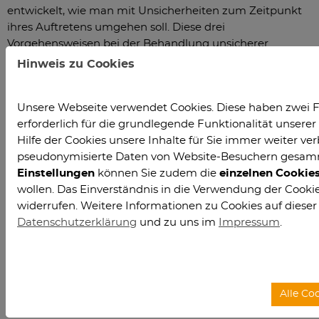
entwickelt, wie man mit Unsicherheiten zum Zeitpunkt
ihres Auftretens umgehen soll. Diese drei
Vorgehensweisen bei der Behandlung unsicherer
Probleme werden meistens getrennt voneinander
Hinweis zu Cookies
betrachtet. Einzelne neuere Arbeiten stellen solche
Konzepte vergleichend einander gegenüber, so z.B.
Unsere Webseite verwendet Cookies. Diese haben zwei F
stochastische und robuste Optimierung und robuste,
erforderlich für die grundlegende Funktionalität unser
stochastische und Online-Optimierung.
Hilfe der Cookies unsere Inhalte für Sie immer weiter ver
pseudonymisierte Daten von Website-Besuchern gesam
Zu untersuchende
Einstellungen
können Sie zudem die
einzelnen Cookie
Phänomene
wollen. Das Einverständnis in die Verwendung der Cookies
widerrufen. Weitere Informationen zu Cookies auf dieser
Datenschutzerklärung
und zu uns im
Impressum
.
Möchte man eine streng robuste Lösung finden oder
eine kompetitive Online-Strategie, so muss bei der
Auswertung einer Lösung bzw. Strategie jeweils der
schlimmste Fall bestimmt werden: in der robusten
Alle Co
Optimierung möchte man sich gegen den schlimmsten
Fall absichern und die Kompetitivität wird in der Online-