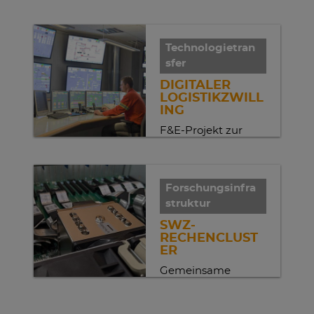
Einsatz von
Robotern als Helfer
in der Pflege
Technologietran
sfer
DIGITALER
LOGISTIKZWILL
ING
F&E-Projekt zur
digitalen
Modellierung des
Walzwerks der AG
Forschungsinfra
der Dillinger
struktur
Hüttenwerke
SWZ-
RECHENCLUST
ER
Gemeinsame
Rechenplattform
für HPC und KI