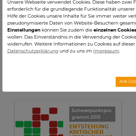
Unsere Webseite verwendet Cookies. Diese haben zwei F
erforderlich für die grundlegende Funktionalität unser
Highlights
Hilfe der Cookies unsere Inhalte für Sie immer weiter ver
pseudonymisierte Daten von Website-Besuchern gesam
Einstellungen
können Sie zudem die
einzelnen Cookie
wollen. Das Einverständnis in die Verwendung der Cookies
widerrufen. Weitere Informationen zu Cookies auf dieser
Sonderforschung
Datenschutzerklärung
und zu uns im
Impressum
.
sbereich 1368
SAUERSTOFFFR
EIE
PRODUKTION
Alle Co
Prozesse und
Wirkzonen in
sauerstofffreier
Atmosphäre
Schwerpunktpro
gramm 2315
ENTSTEHUNG
KRITISCHER