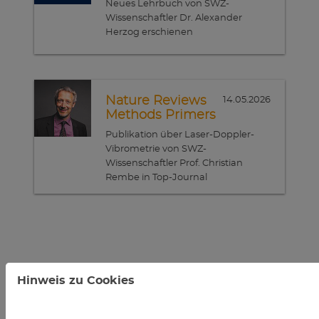
Neues Lehrbuch von SWZ-
Wissenschaftler Dr. Alexander
Herzog erschienen
Nature Reviews
14.05.2026
Methods Primers
Publikation über Laser-Doppler-
Vibrometrie von SWZ-
Wissenschaftler Prof. Christian
Rembe in Top-Journal
Weitere Nachrichten ...
Hinweis zu Cookies