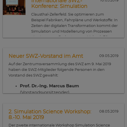
Internationale SWZ-
10.05.2019
Großteil seiner Reisekosten, sondern ermutigt ihn auch, sich
Group on Shock Compression of Condensed Matter
Konferenz: Simulation
der Forschungsgemeinschaft zu präsentieren, womit…
(SHOCK19) vom 16. bis 21. Juni in Oregon (USA) besuchen,
und Modellierung werden
Clausthal-Zellerfeld. Sie optimieren zum
um seine Arbeiten unter der Leitung von Prof. Nina
immer wichtiger
Beispiel Fabriken, Fahrpläne und Werkstoffe: In
Gunkelmann vorzustellen und von führenden
Zeiten der digitalen Transformation kommt der
Persönlichkeiten auf dem Gebiet der Stoßkompression
Simulation und Modellierung von Prozessen
kondensierter Materie zu lernen.
eine immense Bedeutung zu. Mehr als 70
Wissenschaftlerinnen und Wissenschaftler
dieser Fachrichtung haben sich auf dem
zweiten „Clausthal-Göttingen International
Neuer SWZ-Vorstand im Amt
09.05.2019
Workshop on Simulation Science“ vom 8. bis 10.
Auf der Zentrumsversammlung des SWZ am 9. Mai 2019
Mai in der Aula Academica der TU Clausthal
haben die SWZ-Mitglieder folgende Personen in den
getroffen.
Vorstand des SWZ gewählt:
Prof. Dr.-Ing. Marcus Baum
(Vorstandsvorsitzender)
(Institut für Informatik, Georg-August-
Universität Göttingen)
2. Simulation Science Workshop:
08.05.2019
8.-10. Mai 2019
Prof. Dr. Jens Grabowski
(Institut für Informatik, Georg-August-
Der zweite internationale Workshop Simulation Science