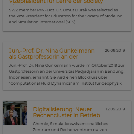
Vizepräsident für Lehre der Society
of Modeling and Simulation
SWZ member Priv.-Doz. Dr. Umut Durak was selected as
International gewählt
the Vize President for Education for the Society of Modeling
and Simulation International (SCS).
Jun.-Prof. Dr. Nina Gunkelmann
26.09.2019
als Gastprofessorin an der
Universitas Padjadjaran in
Jun.-Prof. Dr. Nina Gunkelmann wurde im Oktober 2019 zur
Bandung, Indonesien
Gastprofessorin an der Universitas Padjadjaran in Bandung,
Indonesien, ernannt. Sie wird einen Blockkurs über
"Computational Fluid Dynamics" am Institut für Geophysik
halten.
Zur Festigung der Kooperation wurde ein sogenanntes
Memorandum of Understanding zwischen beiden
Digitalisierung: Neuer
12.09.2019
Institutionen unterzeichnet.
Rechencluster in Betrieb
Chemie, Simulationswissenschaftliches
Zentrum und Rechenzentrum nutzen