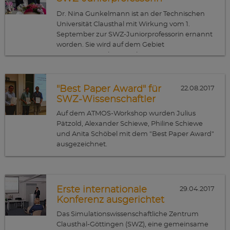
ernannt
Dr. Nina Gunkelmann ist an der Technischen
Universität Clausthal mit Wirkung vom 1.
September zur SWZ-Juniorprofessorin ernannt
worden. Sie wird auf dem Gebiet
„Computational Material Sciences” am
Simulationswissenschaftlichen Zentrum
Clausthal-Göttingen forschen und lehren.
"Best Paper Award" für
22.08.2017
SWZ-Wissenschaftler
Auf dem ATMOS-Workshop wurden Julius
Pätzold, Alexander Schiewe, Philine Schiewe
und Anita Schöbel mit dem "Best Paper Award"
ausgezeichnet.
Erste internationale
29.04.2017
Konferenz ausgerichtet
Das Simulationswissenschaftliche Zentrum
Clausthal-Göttingen (SWZ), eine gemeinsame