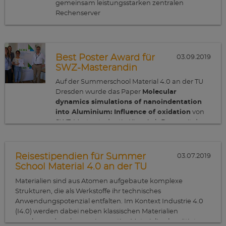
gemeinsam leistungsstarken zentralen
Rechenserver
Best Poster Award für
03.09.2019
SWZ-Masterandin
Auf der Summerschool Material 4.0 an der TU
Dresden wurde das Paper
Molecular
dynamics simulations of nanoindentation
into Aluminium: Influence of oxidation
von
SWZ-Masterstudentin Kieu-Anh Doan mit dem
Die Studentin von der Vietnamesisch-
"Best Poster Award" ausgezeichnet.
Deutschen Universität in Ho-Chi-Minh-Stadt
führt ihre Masterarbeit unter der Leitung von
Reisestipendien für Summer
03.07.2019
SWZ-Juniorprofessorin Gunkelmann und
School Material 4.0 an der TU
Professor Klaus Hackl (Universität Bochum) an
Dresden
Materialien sind aus Atomen aufgebaute komplexe
In ihrer Arbeit werden Molekulardynamik-
der TU Clausthal durch.
Strukturen, die als Werkstoffe ihr technisches
Simulationen eingesetzt, um den Einfluss der
Anwendungspotenzial entfalten. Im Kontext Industrie 4.0
Oxidation auf die Indentation in Aluminium zu
(I4.0) werden dabei neben klassischen Materialien
untersuchen. Dieses Material wird durch
zunehmend auch neue innovative Materialien benötigt.
Oxidation stark beeinflusst, denn selbst unter