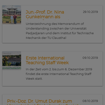
Zielgruppe für die Veranstaltung sind Studierende im
Flachstahl vorstellt.
Master und Doktoranden aus den Bereichen Mathematik,
(Wirtschafts-)Informatik, Wirtschaftswissenschaften,
Jun.-Prof. Dr. Nina
29.10.2019
Wirtschaftsingenieurwesen, Maschinenbau und allen
Gunkelmann als
weiteren, die sich für die technischen und logistischen
Gastprofessorin an der
Unterzeichnung des Memorandum of
Im Anschluss an den Vortragsteil besteht die Möglichkeit
Prozesse rund um die Erzeugung von Flachstahl
Universität Padjadjaran in
Understanding zwischen der Universität
mit Vertretern der Salzgitter AG ins Gespräch zu kommen.
interssieren.
Bandung, Indonesien
Padjadjaran und dem Institut für Technische
Mechanik der TU Clausthal
Erste International
09.10.2019
Teaching Staff Week
In der Zeit vom 2. bis zum 6. Dezember 2019
findet die erste International Teaching Staff
Week statt.
Priv.-Doz. Dr. Umut Durak zum
08.10.2019