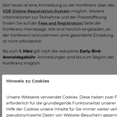
Seit heute ist eine Anmeldung zu der Konferenz über das
VDE Online-Registration-System
möglich. Weitere
Informationen zur Teilnahme und der Preisstaffelung
finden Sie auf der
Fees and Registration
Seite der
Konferenz-Homepage. Alle sind herzlich eingeladen, an
der Konferenz teilzunehmen; eine gesonderte Einladung
ist nicht erforderlich.
Bis zum
1. März
gilt noch die reduzierte
Early-Bird-
Anmeldegebühr
. Anmeldungen sind bis zum Beginn der
Konferenz möglich.
Hinweis zu Cookies
Unsere Webseite verwendet Cookies. Diese haben zwei F
erforderlich für die grundlegende Funktionalität unser
Hilfe der Cookies unsere Inhalte für Sie immer weiter ver
pseudonymisierte Daten von Website-Besuchern gesam