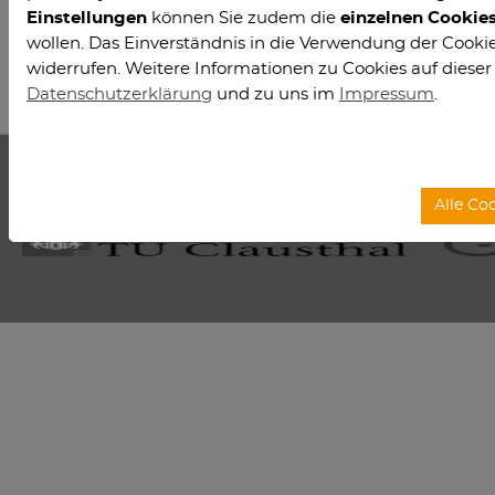
Einstellungen
können Sie zudem die
einzelnen Cookie
wollen. Das Einverständnis in die Verwendung der Cookies
Zurück
widerrufen. Weitere Informationen zu Cookies auf dieser
Datenschutzerklärung
und zu uns im
Impressum
.
Das SWZ ist eine gemeinsame Forschungseinrichtung der
Alle Co
Universitäten