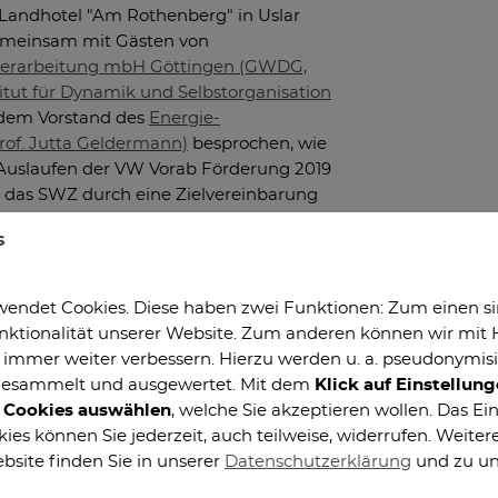
Landhotel "Am Rothenberg" in Uslar
gemeinsam mit Gästen von
enverarbeitung mbH Göttingen (GWDG,
itut für Dynamik und Selbstorganisation
dem Vorstand des
Energie-
of. Jutta Geldermann)
besprochen, wie
h Auslaufen der VW Vorab Förderung 2019
st das SWZ durch eine Zielvereinbarung
deren Zentren EFZN und CZM mit einem
s
tät Göttingen wird eine ähnliche
endet Cookies. Diese haben zwei Funktionen: Zum einen sind
erfolgreiche Entwicklung des SWZ: Mit
ktionalität unserer Website. Zum anderen können wir mit H
kte
angestoßen werden, von denen 9
ie immer weiter verbessern. Hierzu werden u. a. pseudonymis
rprofessor Marcus Baum organisierte
gesammelt und ausgewertet. Mit dem
Klick auf Einstellun
en International Workshop on Simulation
n Cookies auswählen
, welche Sie akzeptieren wollen. Das Ein
rlesung
verzeichnet bisher 23 Vorträge,
es können Sie jederzeit, auch teilweise, widerrufen. Weiter
bsite finden Sie in unserer
Datenschutzerklärung
und zu u
udium und Lehre an der TU Clausthal)