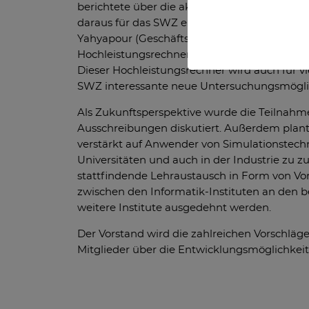
berichtete über die aktuellen Entwicklungsp
daraus für das SWZ ergebenden thematische
Yahyapour (Geschäftsführer der GWDG) stell
Hochleistungsrechners HLRN 4 auf dem Campu
Dieser Hochleistungsrechner wird auch für 
SWZ interessante neue Untersuchungsmöglic
Als Zukunftsperspektive wurde die Teilnah
Ausschreibungen diskutiert. Außerdem plan
verstärkt auf Anwender von Simulationstechni
Universitäten und auch in der Industrie zu zu
stattfindende Lehraustausch in Form von V
zwischen den Informatik-Instituten an den 
weitere Institute ausgedehnt werden.
Der Vorstand wird die zahlreichen Vorschläge
Mitglieder über die Entwicklungsmöglichkeit