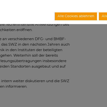
läne an der TU Clausthal und den sich
n Verknüpfungsmöglichkeiten. Prof.
te die aktuellen Pläne zum Bau des
Alle Cookies ablehnen
All
s der Universität Göttingen vor.
viele rechenintensive Anwendungen des
hkeiten eröffnen.
me an verschiedenen DFG- und BMBF-
t das SWZ in den nächsten Jahren auch
k in den Instituten der beteiligten
gehen. Weiterhin soll der bereits
orlesungsübertragungen insbesondere
beiden Standorten ausgebaut und auf
 intern weiter diskutieren und die SWZ
en informieren.