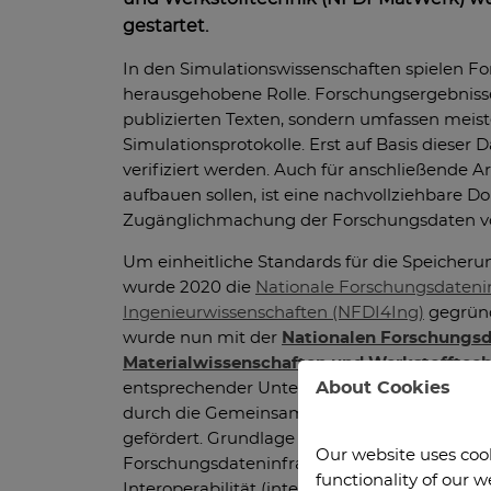
gestartet.
In den Simulationswissenschaften spielen Fo
herausgehobene Rolle. Forschungsergebnisse 
publizierten Texten, sondern umfassen meis
Simulationsprotokolle. Erst auf Basis dieser
verifiziert werden. Auch für anschließende A
aufbauen sollen, ist eine nachvollziehbare 
Zugänglichmachung der Forschungsdaten v
Um einheitliche Standards für die Speicher
wurde 2020 die
Nationale Forschungsdatenin
Ingenieurwissenschaften (NFDI4Ing)
gegründe
wurde nun mit der
Nationalen Forschungsda
Materialwissenschaften und Werkstofftec
About Cookies
entsprechender Unterbereich eingerichtet. D
durch die Gemeinsame Wissenschaftskonfere
gefördert. Grundlage der NFDI sind die FAI
Our website uses cooki
Forschungsdateninfrastruktur Auffindbarkeit (
functionality of our 
Interoperabilität (interoperable) und Wiede