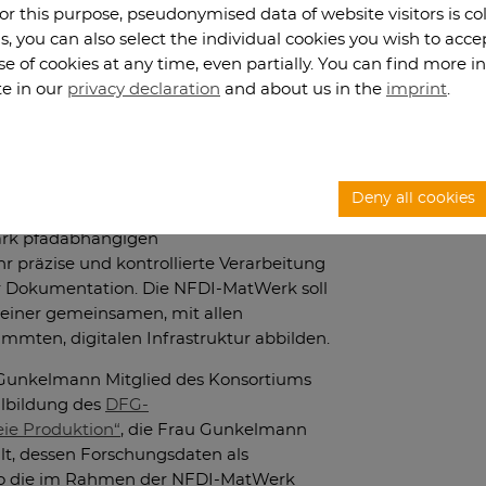
For this purpose, pseudonymised data of website visitors is co
s, you can also select the individual cookies you wish to acc
se of cookies at any time, even partially. You can find more 
 werden häufig sehr unterschiedliche
te in our
privacy declaration
and about us in the
imprint
.
rfahren und mechanische Versuche)
erschiedlichen Größenskalen operieren.
in nahezu allen Materialien vorhandenen
talldefekten auf der atomaren Skala bis
se Mikrostrukturen in der Regel nicht im
Deny all cookies
l von mikrostrukturellen Merkmalen auf
tark pfadabhängigen
hr präzise und kontrollierte Verarbeitung
r Dokumentation. Die NFDI-MatWerk soll
 einer gemeinsamen, mit allen
mmten, digitalen Infrastruktur abbilden.
na Gunkelmann Mitglied des Konsortiums
lbildung des
DFG-
eie Produktion“
, die Frau Gunkelmann
hlt, dessen Forschungsdaten als
 so die im Rahmen der NFDI-MatWerk