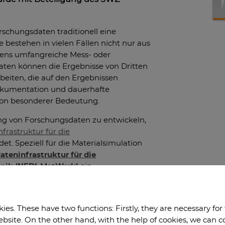
rschungsdaten traditionell eine
bestehen in vielen Fällen nicht nur aus
tens umfangreiche Mess- oder
 Daten können die Ergebnisse von Dritten
rbeiten, die auf den Ergebnissen
Dokumentation und dauerhafte
on besonderer Bedeutung.
ung von Forschungsdaten zu entwickeln,
frastruktur für die
t. Speziell für die Materialsimulation
teninfrastruktur für die
hnik (NFDI-MatWerk)
ein
ieser wird in den folgenden 5 Jahren
nz (GWK) mit rund 15,7 Mio. Euro
R-Prinzipen, wonach die entstehende
es. These have two functions: Firstly, they are necessary for
findable), Zugänglichkeit (accessible),
website. On the other hand, with the help of cookies, we can 
rverwendbarkeit (reproducable)