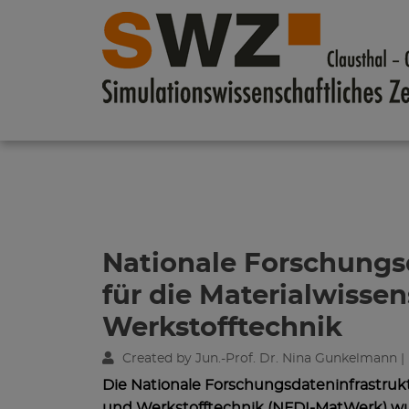
Skip navigation
Nationale Forschungs
für die Materialwisse
Werkstofftechnik
Created by Jun.-Prof. Dr. Nina Gunkelmann |
Die Nationale Forschungsdateninfrastrukt
und Werkstofftechnik (NFDI-MatWerk) wu