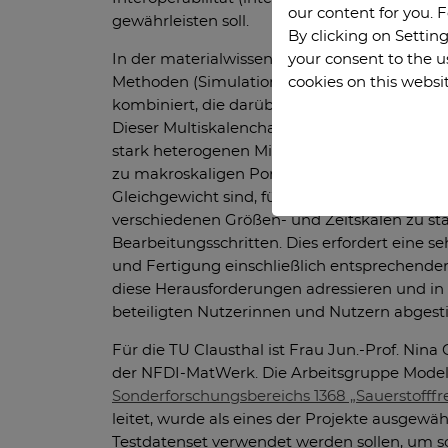
our content for you. 
gewährleisten soll.
By clicking on Setting
your consent to the u
In der materialwissenschaftlichen Forschung
cookies on this websi
Methoden (Simulationen, mikroskopische Ve
kombiniert, die darüber hinaus auf sehr unt
Dieser Multiskalencharakter wird durch die 
stark heterogenen Mikrostrukturen - von Kris
zu makroskaligen Poren - verursacht. Da die
Gleichgewicht sind, führt das Zusammenspie
verschiedenen Größen- und Zeitskalen zu s
Bearbeitungsschritten. Dies erfordert eine se
und Fertigung einschließlich entsprechende
diese Herausforderungen adressieren und in
beteiligten Nutzerinnen und Nutzern abgesti
Für die TU Clausthal ist Frau Jun.-Prof. Ni
der NFDI-MatWerk. Die Arbeitsgruppe Model
Sonderforschungsbereichs 1368 „Sauerstofffr
leitet, wurde als eines der Projekte ausgewä
Testdatenset verwendet werden sollen, um