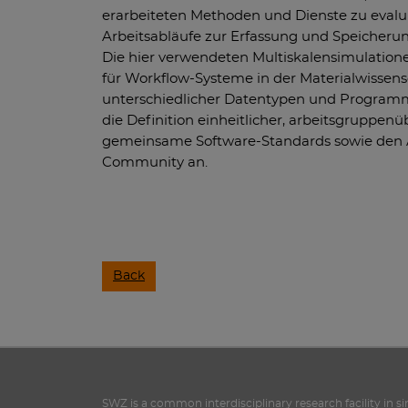
erarbeiteten Methoden und Dienste zu evalui
Arbeitsabläufe zur Erfassung und Speicheru
Die hier verwendeten Multiskalensimulatione
für Workflow-Systeme in der Materialwissensc
unterschiedlicher Datentypen und Programm
die Definition einheitlicher, arbeitsgruppenü
gemeinsame Software-Standards sowie den 
Community an.
Back
SWZ is a common interdisciplinary research facility in s