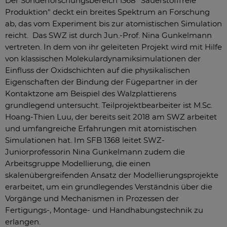
Der Sonderforschungsbereich 1368 "Sauerstofffreie
Produktion" deckt ein breites Spektrum an Forschung
ab, das vom Experiment bis zur atomistischen Simulation
reicht. Das SWZ ist durch Jun.-Prof. Nina Gunkelmann
vertreten. In dem von ihr geleiteten Projekt wird mit Hilfe
von klassischen Molekulardynamiksimulationen der
Einfluss der Oxidschichten auf die physikalischen
Eigenschaften der Bindung der Fügepartner in der
Kontaktzone am Beispiel des Walzplattierens
grundlegend untersucht. Teilprojektbearbeiter ist M.Sc.
Hoang-Thien Luu, der bereits seit 2018 am SWZ arbeitet
und umfangreiche Erfahrungen mit atomistischen
Simulationen hat. Im SFB 1368 leitet SWZ-
Juniorprofessorin Nina Gunkelmann zudem die
Arbeitsgruppe Modellierung, die einen
skalenübergreifenden Ansatz der Modellierungsprojekte
erarbeitet, um ein grundlegendes Verständnis über die
Vorgänge und Mechanismen in Prozessen der
Fertigungs-, Montage- und Handhabungstechnik zu
erlangen.