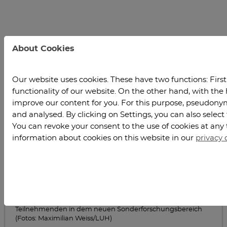
About Cookies
Our website uses cookies. These have two functions: Firstl
functionality of our website. On the other hand, with the 
improve our content for you. For this purpose, pseudonymi
and analysed. By clicking on Settings, you can also select
You can revoke your consent to the use of cookies at any 
information about cookies on this website in our
privacy 
Das gesamte Team des neuen SFB 1368 „Sauerstofffreie
Produktion“. Das Bild unten zeigt die Clausthaler
Teilnehmenden in dem neuen Sonderforschungsbereich
(Fotos: Maximilian Weiss/LUH)