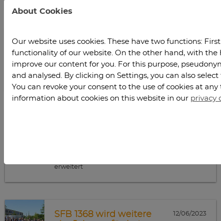
About Cookies
Our website uses cookies. These have two functions: Firstl
Frau Schattauer besucht
02/05/2024
SWZ
functionality of our website. On the other hand, with the 
improve our content for you. For this purpose, pseudonymi
Neue Präsidentin der TU Clausthal besucht das
and analysed. By clicking on Settings, you can also select
Simulationswissenschaftliche Zentrum
You can revoke your consent to the use of cookies at any 
information about cookies on this website in our
privacy 
BASF Anschlussprojekt:
01/29/2024
Digitaler Zwilling
Gemeinsames Simulationsprojekt von SWZ
und BASF wird um neue Fragestellungen
erweitert
SFB 1368 wird weitere
12/06/2023