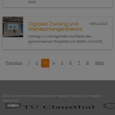
statt.
Digitaler Zwilling und
09/14/2023
Warteschlangentheorie
Vortrag in Ludwigshafen auf Basis des
gemeinsamen Projektes von BASF und SWZ
Previous
1
2
3
4
5
6
7
8
Next
SWZ is a common interdisciplinary research facility in simulation
science of