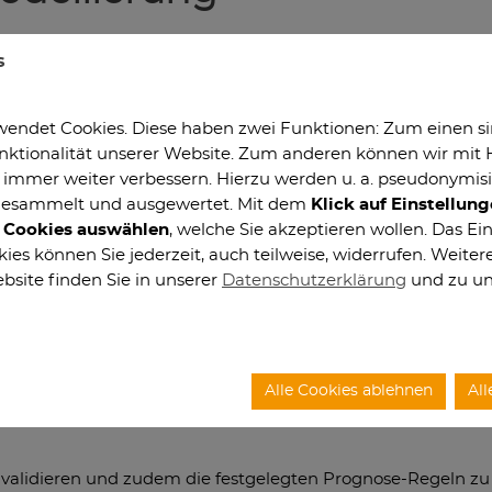
modelliert Systeme, die auf interagierenden Individuen bas
s
u beschreiben: Das Wachstum der Komplexität kann hierbei z
 von durch die Agenten ausgeführten Aktivitäten modellier
n sie arbeiten. Die Artefakte repräsentieren passive Entitä
endet Cookies. Diese haben zwei Funktionen: Zum einen sind
ktionalität unserer Website. Zum anderen können wir mit H
ie immer weiter verbessern. Hierzu werden u. a. pseudonymis
l zur Modellierung von Agenten und Artefakte. Wenn man So
gesammelt und ausgewertet. Mit dem
Klick auf Einstellun
rnden Anforderungen auf der Außenseite und mit der Komple
n Cookies auswählen
, welche Sie akzeptieren wollen. Das Ein
gangspunkt menschlichen Verhaltens zu modellieren. Die Age
es können Sie jederzeit, auch teilweise, widerrufen. Weiter
lten abgeleitet wurde. Die Agenten können Entwickler, Tes
bsite finden Sie in unserer
Datenschutzerklärung
und zu u
mmunizieren untereinander und arbeiten auf den Artefakten, 
gen, Tester erstellen Bug Reports und Entwickler schreibe
rch persönliche Komponenten beeinflusst werden. Andere m
tenz sein.
Alle Cookies ablehnen
All
alidieren und zudem die festgelegten Prognose-Regeln zu ü