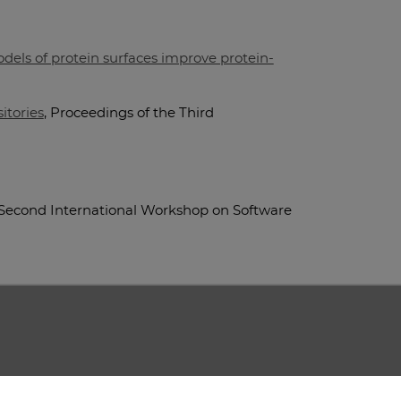
els of protein surfaces improve protein-
itories
, Proceedings of the Third
 Second International Workshop on Software