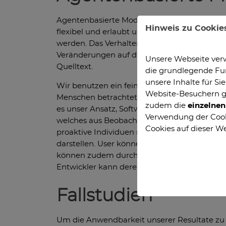
Agentenbasierte Modellierung und Simulation 
Hinweis zu Cookie
flexibel und erlaubt uns komplexe Systeme z
werden. Das Verhalten wir als eine Abfolge
Veränderungen auf die Artefakte hat, an dene
Unsere Webseite verw
Quelltext.
die grundlegende Fun
unsere Inhalte für S
Wir benutzen ein fein granulares Meta-Mode
Website-Besuchern 
Menschen betrachtet, die mit den sich ände
zudem die
einzelne
es unser Ansatz, Software Evolution vom Aus
Verwendung der Cooki
welches aus Beobachtungen von realem Verha
Cookies auf dieser We
proaktive Individuen repräsentieren. Sie ko
darstellen. User können neue Features anfra
können zudem durch ihre Umgebung sowie du
Entwickler kann deren Erfahrung und Kompe
Fallstudien
Um die Anwendbarkeit unserer Resultate zu v