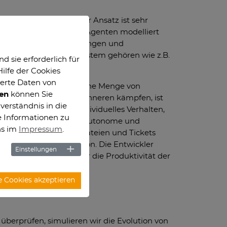
ieren (Agenten). Dieser Ansatz ist sehr
.B. implizit durch die Agenten modelliert
t, was wiederum Auswirkungen und
ten, die zum Software System gehören wie z.B.
 sie erforderlich für
ilfe der Cookies
ierte Daten von
ftware Evolution als eine Menge von
gen
können Sie
xität des Systems im Inneren kämpfen, ist
verständnis in die
nten besitzen also individuelles Verhalten,
e Informationen zu
ter und User sein, die autonome und
ns im
Impressum
.
die z.B. Source Code-Dateien und Tickets
n Code und Dokumentation. Die Entwickler
Einstellungen
ögliche Faktoren für die Produktivität der
e Cookies akzeptieren
berprüfen, simulieren wir die Evolution von