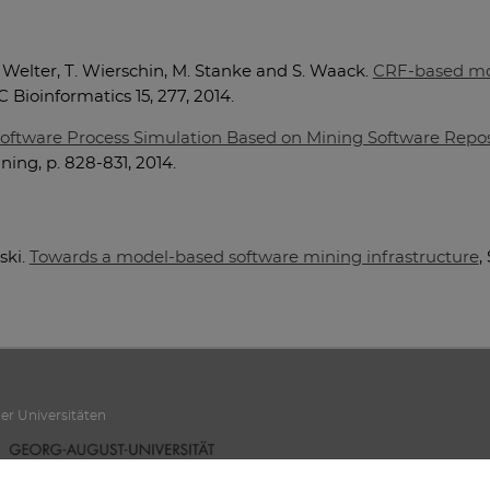
 Welter, T. Wierschin, M. Stanke and S. Waack.
CRF-based mod
C Bioinformatics 15, 277, 2014.
oftware Process Simulation Based on Mining Software Repos
ing, p. 828-831, 2014.
ski.
Towards a model-based software mining infrastructure
,
er Universitäten