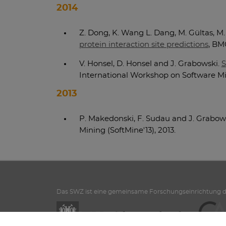
2014
Z. Dong, K. Wang L. Dang, M. Gültas, M.
protein interaction site predictions
, BM
V. Honsel, D. Honsel and J. Grabowski.
S
International Workshop on Software Min
2013
P. Makedonski, F. Sudau and J. Grabow
Mining (SoftMine'13), 2013.
Das SWZ ist eine gemeinsame Forschungseinrichtung d