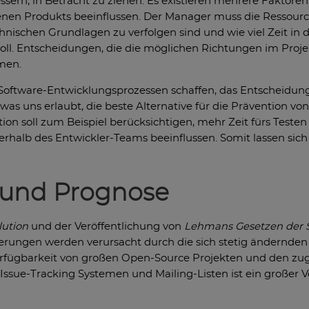
sern, in Betracht zu ziehen. Es existieren mehrere Faktore
enen Produkts beeinflussen. Der Manager muss die Ressource
hnischen Grundlagen zu verfolgen sind und wie viel Zeit in 
oll. Entscheidungen, die die möglichen Richtungen im Proj
men.
Software-Entwicklungsprozessen schaffen, das Entscheidungsh
as uns erlaubt, die beste Alternative für die Prävention 
tion soll zum Beispiel berücksichtigen, mehr Zeit fürs Teste
nerhalb des Entwickler-Teams beeinflussen. Somit lassen sic
n und Prognose
lution
und der Veröffentlichung von
Lehmans Gesetzen der S
nderungen werden verursacht durch die sich stetig ändernd
Verfügbarkeit von großen Open-Source Projekten und den zug
ssue-Tracking Systemen und Mailing-Listen ist ein großer V