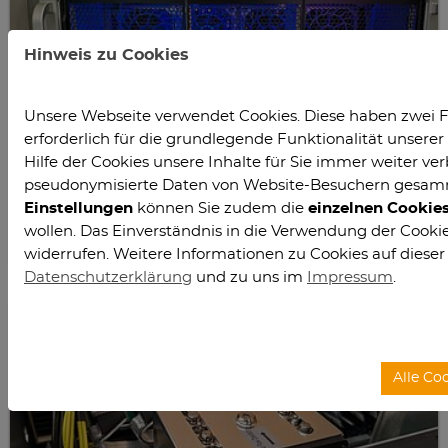
Hinweis zu Cookies
Unsere Webseite verwendet Cookies. Diese haben zwei F
erforderlich für die grundlegende Funktionalität unser
Hilfe der Cookies unsere Inhalte für Sie immer weiter ver
pseudonymisierte Daten von Website-Besuchern gesam
Einstellungen
können Sie zudem die
einzelnen Cookie
Neuer Rechenknoten im Maschinensaal des
wollen. Das Einverständnis in die Verwendung der Cookies
Rechenzentrums der TU Clausthal, Foto: Marg
widerrufen. Weitere Informationen zu Cookies auf dieser
Datenschutzerklärung
und zu uns im
Impressum
.
Alle Co