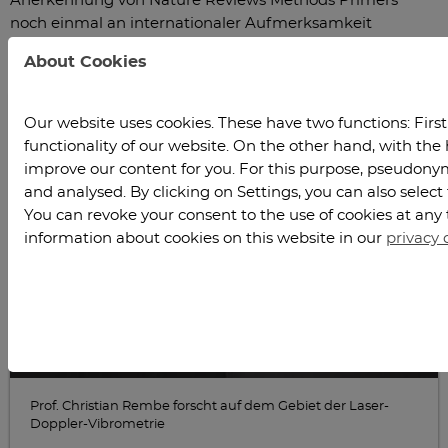
Anerkennung von Nature Reviews Methods Primers
noch einmal an internationaler Aufmerksamkeit
gewinnt“, so Prof. Rembe.
About Cookies
Our website uses cookies. These have two functions: Firstl
functionality of our website. On the other hand, with the 
improve our content for you. For this purpose, pseudonymi
and analysed. By clicking on Settings, you can also select
You can revoke your consent to the use of cookies at any 
information about cookies on this website in our
privacy 
Prof. Christian Rembe forscht auf dem Gebiet der Laser-
Doppler-Vibrometrie