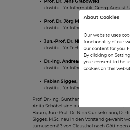
Prof. Dr. Jens Grabowski
(Institut für Informatik, Georg-August-
About Cookies
Prof. Dr. Jörg Müller
(Institut für Informatik, Technische Univ
Our website uses cooki
Jun.-Prof. Dr. Nina Gunkelmann
(Stell
functionality of our 
(Institut für Technische Mechanik, Techn
our content for you. 
By clicking on Setting
Dr.-Ing. Andreas Reinhardt
your consent to the u
(Institut für Informatik, Technische Univ
cookies on this websi
Fabian Sigges, M.Sc.
(Institut für Informatik, Georg-August-
Prof. Dr.-Ing. Gunther Brenner, Dr. Wiebke Kl
Anita Schöbel sind aus dem Vorstand ausgesc
Baum, Jun.-Prof. Dr. Nina Gunkelmann, Dr.-
Sigges, M.Sc. neu in den Vorstand gewählt wo
turnusgemäß von Clausthal nach Göttingen g