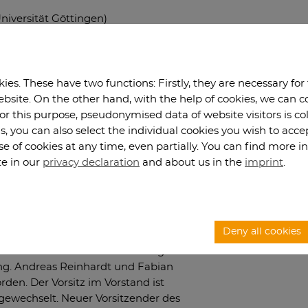
Universität Göttingen)
ersität Clausthal)
es. These have two functions: Firstly, they are necessary for
vertretende Vorstandsvorsitzende)
website. On the other hand, with the help of cookies, we can 
ische Universität Clausthal)
For this purpose, pseudonymised data of website visitors is co
s, you can also select the individual cookies you wish to acc
se of cookies at any time, even partially. You can find more 
ersität Clausthal)
te in our
privacy declaration
and about us in the
imprint
.
Universität Göttingen)
Deny all cookies
ünder, Fabian Korte, M.Sc. und Prof. Dr.
hieden. Dafür sind Prof. Dr.-Ing. Marcus
Ing. Andreas Reinhardt und Fabian
rden. Der Vorsitz im Vorstand ist
ewechselt. Neuer Vorsitzender des